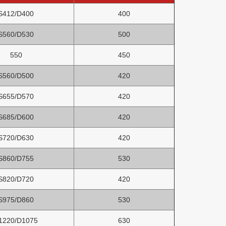
S412/D400
400
S560/D530
500
550
450
S560/D500
420
S655/D570
420
S685/D600
420
S720/D630
420
S860/D755
530
S820/D720
420
S975/D860
530
1220/D1075
630