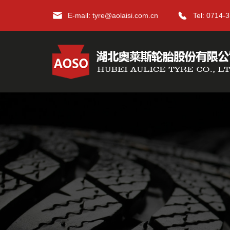
E-mail: tyre@aolaisi.com.cn
Tel: 0714-