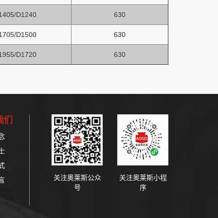
1405/D1240
630
1705/D1500
630
1955/D1720
630
我们
念
士
式
关注奥莱斯公众
关注奥莱斯小程
言
号
序